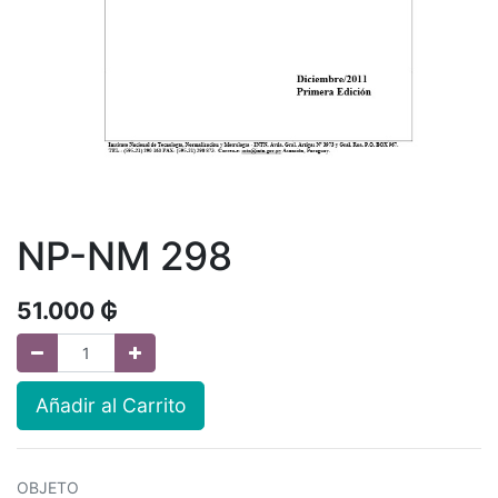
NP-NM 298
51.000
₲
Añadir al Carrito
OBJETO