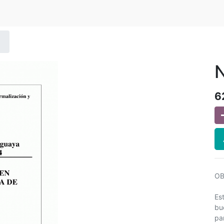
N
6
OB
Es
bu
pa