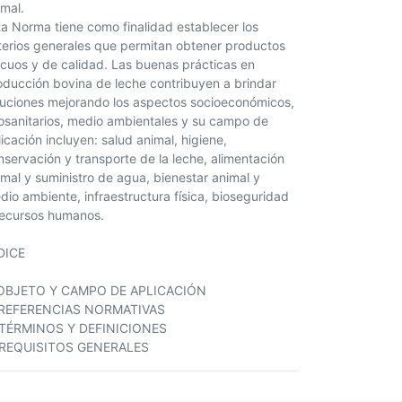
imal.
ta Norma tiene como finalidad establecer los
iterios generales que permitan obtener productos
ocuos y de calidad. Las buenas prácticas en
oducción bovina de leche contribuyen a brindar
luciones mejorando los aspectos socioeconómicos,
osanitarios, medio ambientales y su campo de
icación incluyen: salud animal, higiene,
nservación y transporte de la leche, alimentación
imal y suministro de agua, bienestar animal y
dio ambiente, infraestructura física, bioseguridad
recursos humanos.
DICE
 OBJETO Y CAMPO DE APLICACIÓN
 REFERENCIAS NORMATIVAS
 TÉRMINOS Y DEFINICIONES
 REQUISITOS GENERALES