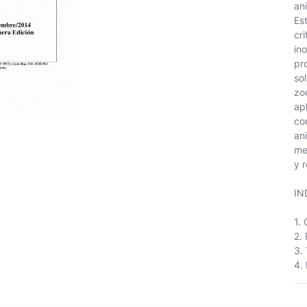
an
Es
cr
in
pr
so
zo
apl
co
an
me
y 
IN
1.
2.
3.
4.