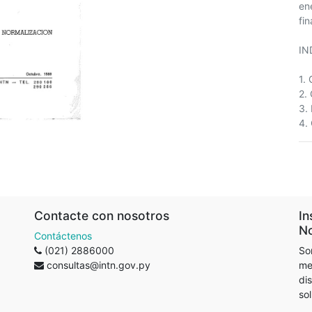
en
fin
IN
1.
2.
3.
4.
Contacte con nosotros
In
No
Contáctenos
(021) 2886000
So
consultas@intn.gov.py
me
di
so