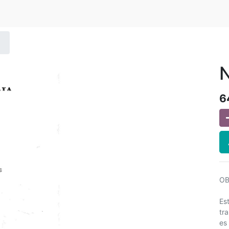
6
OB
Es
tr
es