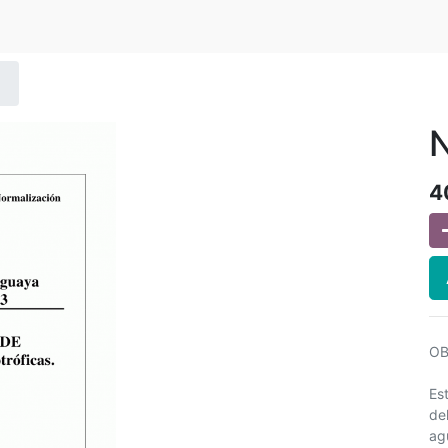
N
4
OB
Es
de
ag