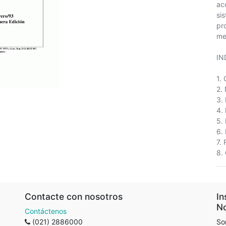
ac
si
pr
me
IN
1.
2.
3.
4.
5.
6.
7.
8.
Contacte con nosotros
In
No
Contáctenos
(021) 2886000
So