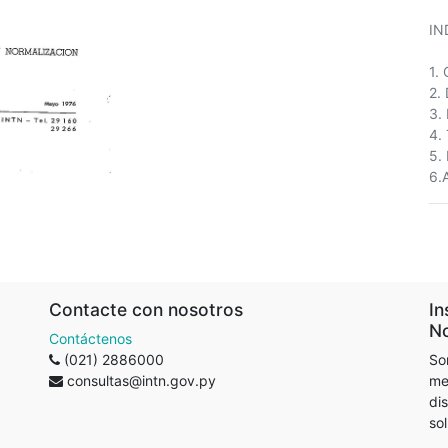
IN
1.
2.
3.
4.
5.
6.
Contacte con nosotros
In
No
Contáctenos
(021) 2886000
So
consultas@intn.gov.py
me
di
so