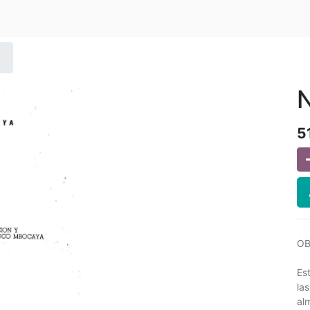
5
OB
Es
las
al